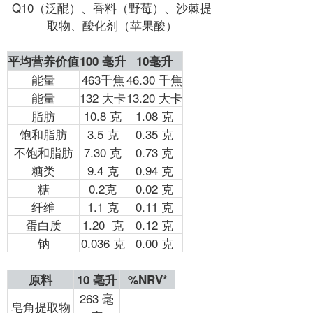
Q10（泛醌）、香料（野莓）、沙棘提
取物、酸化剂（苹果酸）
平均营养价值
100 毫升
10毫升
能量
463千焦
46.30 千焦
能量
132 大卡
13.20 大卡
脂肪
10.8 克
1.08 克
饱和脂肪
3.5 克
0.35 克
不饱和脂肪
7.30 克
0.73 克
糖类
9.4 克
0.94 克
糖
0.2克
0.02 克
纤维
1.1 克
0.11 克
蛋白质
1.20 克
0.12 克
钠
0.036 克
0.00 克
原料
10 毫升
%NRV*
263 毫
皂角提取物