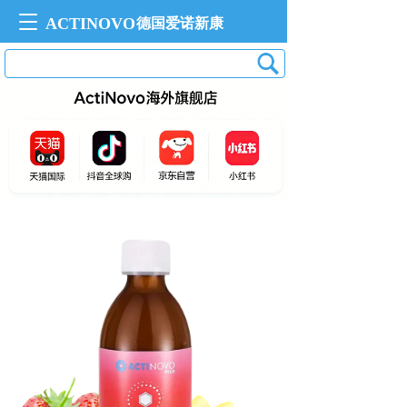
T
ACTINOVO
德国爱诺新康 
o
g
g
l
e
n
a
v
i
g
a
t
i
o
n