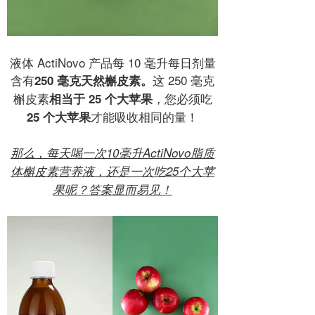
液体 ActiNovo 产品每 10 毫升每日剂量
含有
这 250 毫克
250 毫克天然槲皮素。
槲皮素
，您必须吃
相当于 25 个大苹果
才能吸收相同的量！
25 个大苹
果
那么，每天喝一次10毫升
ActiNovo脂质
体槲皮素营养液，还是一次吃25个大苹
果
呢？答案显而易见！