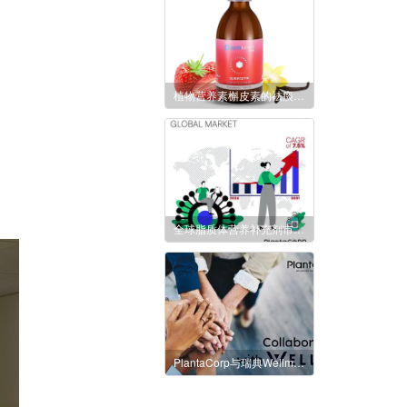
植物营养素槲皮素的祛痰止咳功效
全球脂质体营养补充剂市场达到 3.652 亿美元
PlantaCorp与瑞典Wellma集团建立战略合作伙伴关系